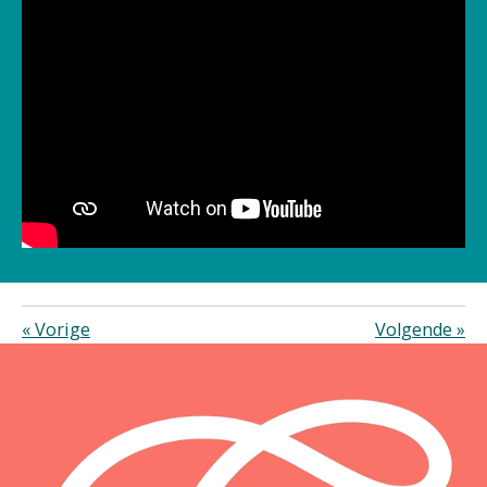
«
Vorige
Volgende
»