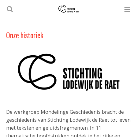
Ga
direct
naar
de
Onze historiek
hoofdinhoud
De werkgroep Mondelinge Geschiedenis bracht de
geschiedenis van Stichting Lodewijk de Raet tot leven
met teksten en geluidsfragmenten. In 11
thematische hoofdstukken ontdek je het rijke en