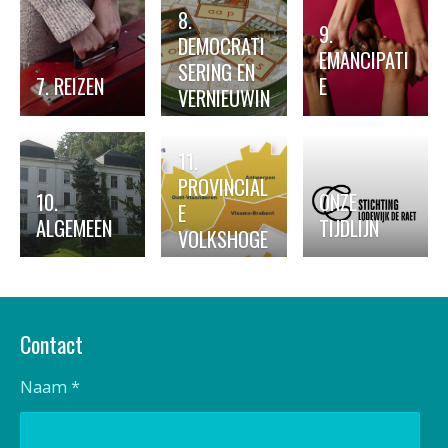
8.
9.
DEMOCRATI
EMANCIPATI
SERING EN
7. REIZEN
E
VERNIEUWIN
G
ONDERWIJS
11.
PROVINCIAL
10.
ONZE
E
ALGEMEEN
TIJDLIJN
VOLKSHOGE
SCHOLEN
Contact
Naam *