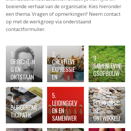
boeiende verhaal van de organisatie. Kies hieronder
een thema. Vragen of opmerkingen? Neem contact
op met de werkgroep via onderstaand
contactformulier.
1.
2.
3.
OPRICHTIN
CREATIEVE
SAMENLEVIN
G EN
EXPRESSIE
GSOPBOUW
ONTSTAAN
EN
KUNSTEDUC
ATIE
5.
6.
4.
LEIDINGGEV
ECONOMISC
BURGERPAR
EN EN
HE
TICIPATIE
SAMENWER
ONTWIKKELI
KEN
NG