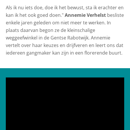
Als ik nu iets doe, doe ik het bewust, sta ik erachter en
kan ik het ook goed doen."
Annemie Verhelst
besliste
enkele jaren geleden om niet meer te werken. In
plaats daarvan begon ze de kleinschalige
weggeefwinkel in de Gentse Rabotwijk. Annemie
vertelt over haar keuzes en drijfveren en leert ons dat
iedereen gangmaker kan zijn in een florerende buurt.