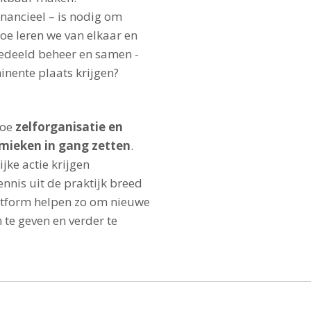
inancieel – is nodig om
Hoe leren we van elkaar en
edeeld beheer en samen -
nente plaats krijgen?
hoe
zelforganisatie en
amieken in gang zetten
.
jke actie krijgen
ennis uit de praktijk breed
atform helpen zo om nieuwe
te geven en verder te