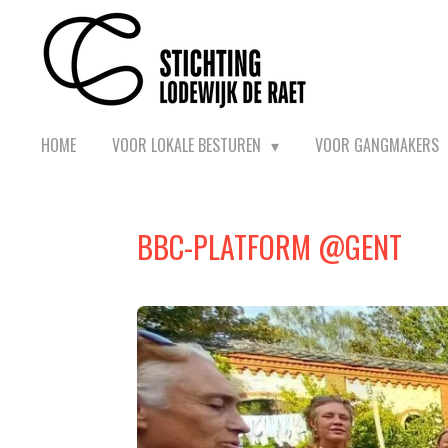
Ga
direct
naar
de
hoofdinhoud
HOME
VOOR LOKALE BESTUREN
VOOR GANGMAKERS
BBC-PLATFORM @GENT